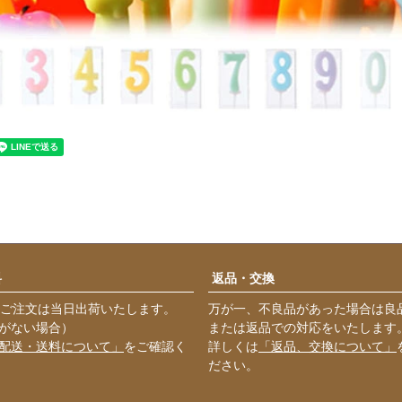
料
返品・交換
のご注文は当日出荷いたします。
万が一、不良品があった場合は良
がない場合）
または返品での対応をいたします
配送・送料について」
をご確認く
詳しくは
「返品、交換について」
ださい。