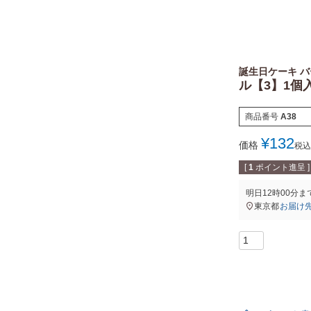
誕生日ケーキ バ
ル【3】1個
商品番号
A38
¥
132
価格
税込
[
1
ポイント進呈 ]
明日
12時00分
ま
東京都
お届け