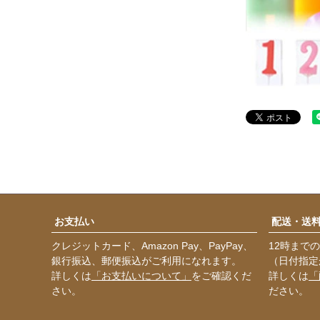
お支払い
配送・送
クレジットカード、Amazon Pay、PayPay、
12時まで
銀行振込、郵便振込がご利用になれます。
（日付指定
詳しくは
「お支払いについて」
をご確認くだ
詳しくは
「
さい。
ださい。