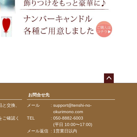
ペー
ジト
お問合せ先
ップ
品と交換、
メール
support@tenshi-no-
へ
。
okurimono.com
をご確認く
TEL
050-8882-6003
(平日 10:00〜17:00)
メール返信
1営業日以内