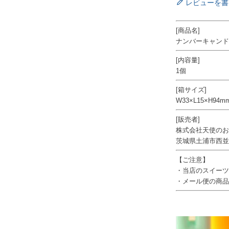
レビューを書
[商品名]
ナンバーキャンド
[内容量]
1個
[箱サイズ]
W33×L15×H94m
[販売者]
株式会社天使のお
茨城県土浦市西並木
【ご注意】
・当店のスイーツ
・メール便の商品