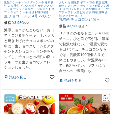
誕生日ケーキ バースデーケーキ 送料無
おしゃれ 個包装 ギフト 本命 義理 健康
料 大人 子供 インスタ映え かわいい び
かわいい ハート セット まとめ買い お菓
っくり サプライズ 誕生日 プレゼント ギ
子 誕生日プレゼント 送料無料 スイーツ
フト チョコ ケーキ 冷凍 解凍8時間
プチギフト 大量 ばらまき 職場 退職 会
生 チョコ トルテ 4号 2-3人分
社 クッキー タルト
乳酸菌 チョコロン24個入
価格
¥
3,980
税込
価格
¥
3,980
〜
税込
濃厚チョコがたまらない、お口
サクサクのタルトに、とろり生
でトロける生ケーキ！ しっとり
チョコ。ひと口で広がる、濃厚
と焼き上げたチョコスポンジの
で贅沢な味わい。 ”温度で変わ
中に、生チョコクリームとアク
る口どけ”は、チョコロンなら
セントのショコラクランチをサ
では。乳酸菌100億個入りで、
ンドし、チョコとの相性の良い
体にもやさしい。常温保存OK
フルーツと生チョコでデコレー
で、配りやすい。ギフトにも、
ションしました。
自分へのご褒美にも。
詳細を見る
詳細を見る