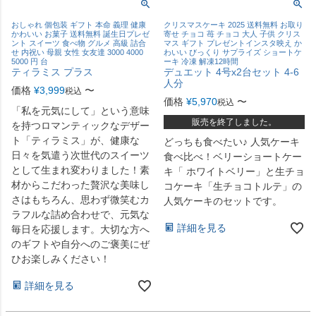
おしゃれ 個包装 ギフト 本命 義理 健康
クリスマスケーキ 2025 送料無料 お取り
かわいい お菓子 送料無料 誕生日プレゼ
寄せ チョコ 苺 チョコ 大人 子供 クリス
ント スイーツ 食べ物 グルメ 高級 詰合
マス ギフト プレゼントインスタ映え か
せ 内祝い 母親 女性 女友達 3000 4000
わいい びっくり サプライズ ショートケ
5000 円 台
ーキ 冷凍 解凍12時間
ティラミス プラス
デュエット 4号x2台セット 4-6
人分
価格
¥
3,999
〜
税込
価格
¥
5,970
〜
税込
「私を元気にして」という意味
販売を終了しました。
を持つロマンティックなデザー
ト「ティラミス」が、健康な
どっちも食べたい♪ 人気ケーキ
日々を気遣う次世代のスイーツ
食べ比べ！ベリーショートケー
として生まれ変わりました！素
キ「 ホワイトベリー」と生チョ
材からこだわった贅沢な美味し
コケーキ「生チョコトルテ」の
さはもちろん、思わず微笑むカ
人気ケーキのセットです。
ラフルな詰め合わせで、元気な
詳細を見る
毎日を応援します。大切な方へ
のギフトや自分へのご褒美にぜ
ひお楽しみください！
詳細を見る