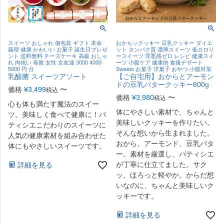
スイーツ おしゃれ 個包装 ギフト 本命
おからックッキー 豆乳クッキー ダイエ
義理 健康 かわいい お菓子 誕生日プレゼ
ット タンパク質 濃厚スイーツ 低カロリ
ント 送料無料 チーズケーキ 高級 おしゃ
ースイーツ 罪悪感ゼロ レシピ 健康スイ
れ 内祝い 母親 女性 女友達 3000 4000
ーツ 小腹ケア 健康的 食後デザート
5000 円 台
Sweets お菓子 洋菓子 おやつ 小腹対策
乳酸菌 スイーツアソート
【ご自宅用】おからとアーモン
ドの豆乳バタークッキー800g
価格
¥
3,499
〜
税込
価格
¥
3,980
〜
税込
心も体も満たす魔法のスイー
体にやさしい素材で、ちゃんと
ツ。美味しく食べて健康に！パ
美味しいクッキーを作りたい。
ティシエこだわりのスイーツに
そんな想いから生まれました。
人気の健康素材を組み合わせた
おから、アーモンド、豆乳バタ
体にもやさしいスイーツです。
ー。素材を厳選し、パティシエ
が丁寧に仕立てました。サク
詳細を見る
ッ、ほろっと軽やか。からだ想
いなのに、ちゃんと美味しいク
ッキーです。
詳細を見る