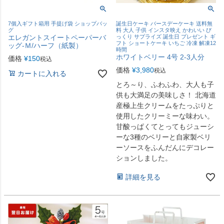
7個入ギフト箱用 手提げ袋 ショップバッ
誕生日ケーキ バースデーケーキ 送料無
グ
料 大人 子供 インスタ映え かわいい び
エレガントスイートペーパーバ
っくり サプライズ 誕生日 プレゼント ギ
フト ショートケーキ いちご 冷凍 解凍12
ッグ-Ｍ/ハーフ（紙製）
時間
ホワイトベリー 4号 2-3人分
価格
¥
150
税込
価格
¥
3,980
税込
カートに入れる
とろ～り、ふわふわ、大人も子
供も大満足の美味しさ！ 北海道
産極上生クリームをたっぷりと
使用したクリーミーな味わい。
甘酸っぱくてとってもジューシ
ーな3種のベリーと自家製ベリ
ーソースをふんだんにデコレー
ションしました。
詳細を見る