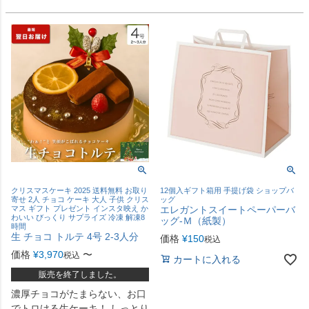
クリスマスケーキ 2025 送料無料 お取り
12個入ギフト箱用 手提げ袋 ショップバ
寄せ 2人 チョコ ケーキ 大人 子供 クリス
ッグ
マス ギフト プレゼント インスタ映え か
エレガントスイートペーパーバ
わいい びっくり サプライズ 冷凍 解凍8
ッグ-Ｍ（紙製）
時間
生 チョコ トルテ 4号 2-3人分
価格
¥
150
税込
価格
¥
3,970
〜
税込
カートに入れる
販売を終了しました。
濃厚チョコがたまらない、お口
でトロける生ケーキ！ しっとり