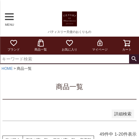
予約商品
MENU
予約商品のみを表示
パティスリー天使のおくりもの
並び順
新着順
ブランド
商品一覧
お気に入り
マイページ
カート
登録順
価格が安い順
価格が高い順
HOME
商品一覧
優先度順
レビュー順
商品一覧
キーワードヒット順
検索
詳細検索
49
件中
1
-
20
件表示