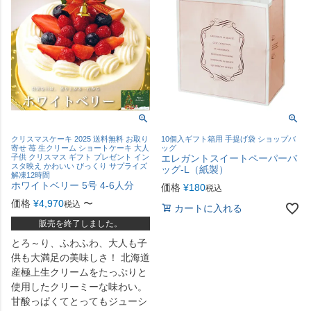
クリスマスケーキ 2025 送料無料 お取り
10個入ギフト箱用 手提げ袋 ショップバ
寄せ 苺 生クリーム ショートケーキ 大人
ッグ
子供 クリスマス ギフト プレゼント イン
エレガントスイートペーパーバ
スタ映え かわいい びっくり サプライズ
ッグ-L（紙製）
解凍12時間
ホワイトベリー 5号 4-6人分
価格
¥
180
税込
価格
¥
4,970
〜
税込
カートに入れる
販売を終了しました。
とろ～り、ふわふわ、大人も子
供も大満足の美味しさ！ 北海道
産極上生クリームをたっぷりと
使用したクリーミーな味わい。
甘酸っぱくてとってもジューシ