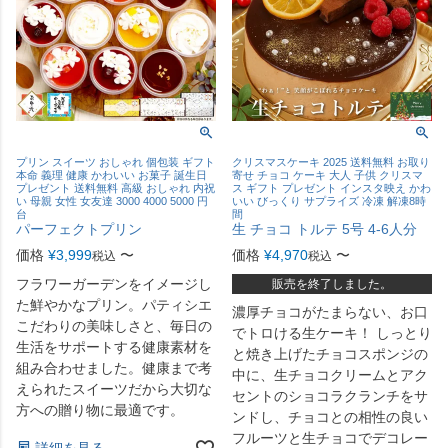
プリン スイーツ おしゃれ 個包装 ギフト
クリスマスケーキ 2025 送料無料 お取り
本命 義理 健康 かわいい お菓子 誕生日
寄せ チョコ ケーキ 大人 子供 クリスマ
プレゼント 送料無料 高級 おしゃれ 内祝
ス ギフト プレゼント インスタ映え かわ
い 母親 女性 女友達 3000 4000 5000 円
いい びっくり サプライズ 冷凍 解凍8時
台
間
パーフェクトプリン
生 チョコ トルテ 5号 4-6人分
価格
¥
3,999
〜
価格
¥
4,970
〜
税込
税込
フラワーガーデンをイメージし
販売を終了しました。
た鮮やかなプリン。パティシエ
濃厚チョコがたまらない、お口
こだわりの美味しさと、毎日の
でトロける生ケーキ！ しっとり
生活をサポートする健康素材を
と焼き上げたチョコスポンジの
組み合わせました。健康まで考
中に、生チョコクリームとアク
えられたスイーツだから大切な
セントのショコラクランチをサ
方への贈り物に最適です。
ンドし、チョコとの相性の良い
フルーツと生チョコでデコレー
詳細を見る