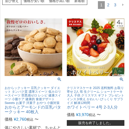
並び替え
価格が安い順
価格が高い順
新着順
1
2
3
おからックッキー 豆乳クッキー ダイエ
クリスマスケーキ 2025 送料無料 お取り
ット タンパク質 濃厚スイーツ 低カロリ
寄せ 2人 苺 生クリーム ショートケーキ
ースイーツ 罪悪感ゼロ レシピ 健康スイ
大人 子供 クリスマス ギフト プレゼント
ーツ 小腹ケア 健康的 食後デザート
インスタ映え かわいい びっくり サプラ
Sweets お菓子 洋菓子 おやつ 小腹対策
イズ 解凍12時間
おからとアーモンドの豆乳バタ
ホワイトベリー 4号 2-3人分
ークッキー 40枚入
価格
¥
3,970
〜
税込
価格
¥
2,760
〜
税込
販売を終了しました。
体にやさしい素材で、ちゃんと