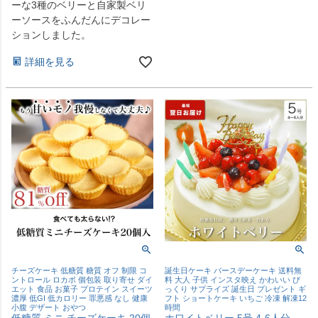
ーな3種のベリーと自家製ベリ
ーソースをふんだんにデコレー
ションしました。
詳細を見る
チーズケーキ 低糖質 糖質 オフ 制限 コ
誕生日ケーキ バースデーケーキ 送料無
ントロール ロカボ 個包装 取り寄せ ダイ
料 大人 子供 インスタ映え かわいい び
エット 食品 お菓子 プロテイン スイーツ
っくり サプライズ 誕生日 プレゼント ギ
濃厚 低GI 低カロリー 罪悪感 なし 健康
フト ショートケーキ いちご 冷凍 解凍12
小腹 デザート おやつ
時間
低糖質 ミニ チーズケーキ 20個
ホワイトベリー 5号 4-6人分