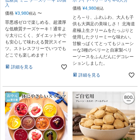
入
価格
¥
4,980
税込
価格
¥
3,980
〜
税込
とろ～り、ふわふわ、大人も子
罪悪感ゼロで楽しめる、超濃厚
供も大満足の美味しさ！ 北海道
な低糖質チーズケーキ！通常よ
産極上生クリームをたっぷりと
り太りにくく、ダイエット中で
使用したクリーミーな味わい。
も安心して味わえる贅沢スイー
甘酸っぱくてとってもジューシ
ツ。ストレスフリーでいつでも
ーな3種のベリーと自家製ベリ
どこでも楽しめます！
ーソースをふんだんにデコレー
ションしました。
詳細を見る
詳細を見る