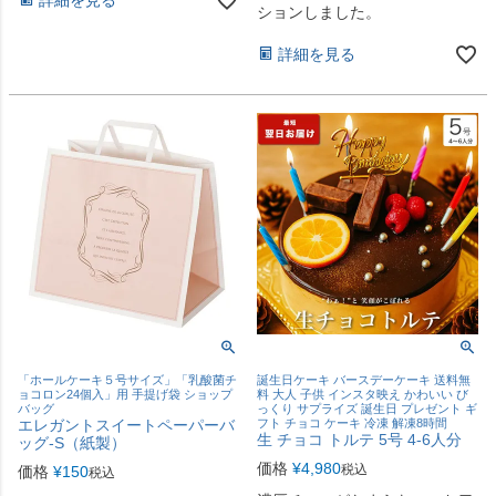
ションしました。
詳細を見る
「ホールケーキ５号サイズ」「乳酸菌チ
誕生日ケーキ バースデーケーキ 送料無
ョコロン24個入」用 手提げ袋 ショップ
料 大人 子供 インスタ映え かわいい び
バッグ
っくり サプライズ 誕生日 プレゼント ギ
エレガントスイートペーパーバ
フト チョコ ケーキ 冷凍 解凍8時間
生 チョコ トルテ 5号 4-6人分
ッグ-S（紙製）
価格
¥
4,980
税込
価格
¥
150
税込