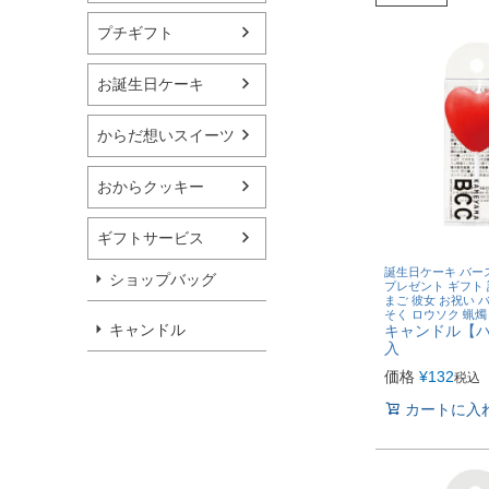
プチギフト
お誕生日ケーキ
からだ想いスイーツ
おからクッキー
ギフトサービス
誕生日ケーキ バー
ショップバッグ
プレゼント ギフト 
まご 彼女 お祝い 
そく ロウソク 蝋燭
キャンドル
キャンドル【ハ
入
価格
¥
132
税込
カートに入