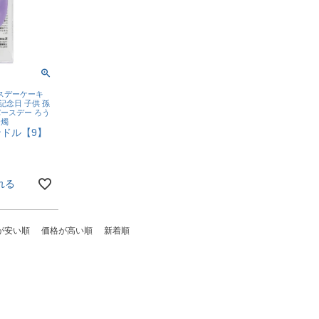
スデーケーキ
記念日 子供 孫
バースデー ろう
 燭
ドル【9】
れる
が安い順
価格が高い順
新着順