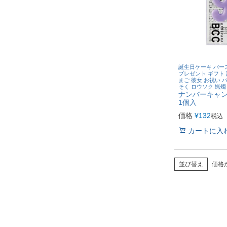
誕生日ケーキ バー
プレゼント ギフト 
まご 彼女 お祝い 
そく ロウソク 蝋燭
ナンバーキャン
1個入
価格
¥
132
税込
カートに入
並び替え
価格