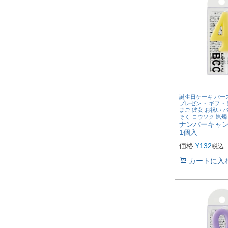
誕生日ケーキ バー
プレゼント ギフト 
まご 彼女 お祝い 
そく ロウソク 蝋燭
ナンバーキャン
1個入
価格
¥
132
税込
カートに入