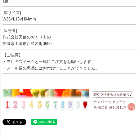
1個
[箱サイズ]
W33×L15×H94mm
[販売者]
株式会社天使のおくりもの
茨城県土浦市西並木町3600
【ご注意】
・当店のスイーツと一緒にご注文をお願いします。
・メール便の商品にはお付けすることができません。