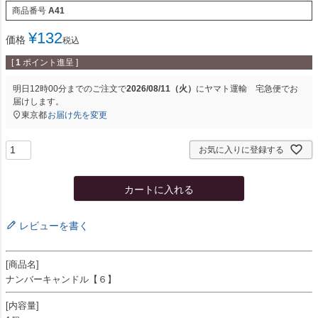
商品番号
A41
¥
132
価格
税込
[
1
ポイント進呈 ]
明日
12時00分
までのご注文で
2026/08/11（火）
に
ヤマト運輸 宅急便
でお
届けします。
東京都
お届け先を変更
お気に入りに登録する
カートに入れる
レビューを書く
[商品名]
ナンバーキャンドル【６】
[内容量]